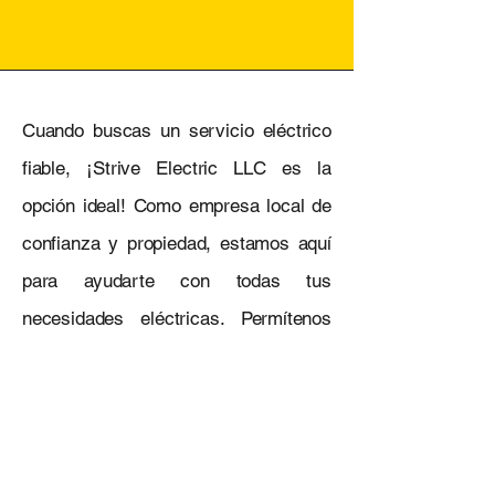
Cuando buscas un servicio eléctrico
fiable, ¡Strive Electric LLC es la
opción ideal! Como empresa local de
confianza y propiedad, estamos aquí
para ayudarte con todas tus
necesidades eléctricas. Permítenos
ponerte en contacto con un
electricista cualificado que tenga las
habilidades y experiencia necesarias
para llevar a cabo tu proyecto de